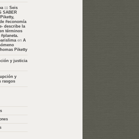
 ::: Seis
ES SABER
Piketty,
 de #economía
- describe la
n términos
 #planeta.
arislima
en
A
enómeno
Thomas Piketty
ción y justicia
upción y
s rasgos
s
ones
s