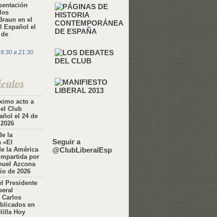
sentación
los
Braun en el
l Español el
 de
19:30
a
21:30
ículos
ximo acto a
 el Club
añol el 24 de
 2026
e la
Seguir a
 «El
de la América
@ClubLiberalEsp
impartida por
nuel Azcona
nio de 2026
el Presidente
beral
 Carlos
blicados en
lilla Hoy