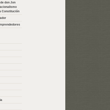
 de don Jon
 nacionalismo
a Constitución
sador
Emprendedores
ia