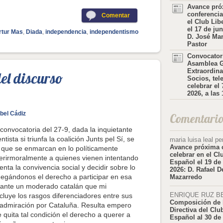
Avance pró
conferencia
Comentar
el Club Lib
el 17 de ju
rtur Mas
,
Diada
,
independencia
,
independentismo
D. José Ma
Pastor
Convocator
Asamblea G
Extraordina
del discurso
Socios, tel
celebrar el
2026, a las
bel Cádiz
Comentario
convocatoria del 27-9, dada la inquietante
sta si triunfa la coalición Junts pel Sí, se
maria luisa leal p
Avance próxima c
 que se enmarcan en lo políticamente
celebrar en el Cl
 herirmoralmente a quienes vienen intentando
Español el 19 de
enta la convivencia social y decidir sobre lo
2026: D. Rafael D
negándonos el derecho a participar en esa
Mazarredo
 ante un moderado catalán que mi
ENRIQUE RUZ B
cluye los rasgos diferenciadores entre sus
Composición de 
a admiración por Cataluña. Resulta empero
Directiva del Clu
uita tal condición el derecho a querer a
Español al 30 de