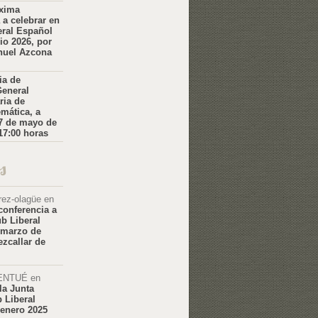
xima
 a celebrar en
eral Español
nio 2026, por
nuel Azcona
ia de
eneral
ria de
emática, a
 7 de mayo de
 17:00 horas
s
erez-olagüe
en
onferencia a
ub Liberal
 marzo de
ezcallar de
ENTUÉ
en
la Junta
b Liberal
 enero 2025