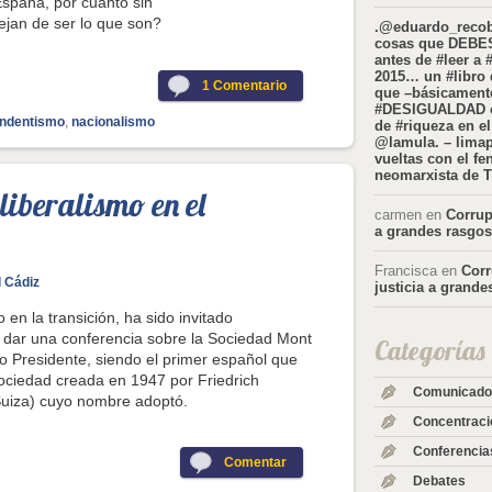
spaña, por cuanto sin
ejan de ser lo que son?
.@eduardo_recoba
cosas que DEB
antes de #leer a #
2015… un #libro
1
Comentario
que –básicamente
#DESIGUALDAD e
endentismo
,
nacionalismo
de #riqueza en el
@lamula. – limap
vueltas con el f
neomarxista de 
liberalismo en el
carmen
en
Corrup
a grandes rasgos
Francisca
en
Corr
 Cádiz
justicia a grande
o en la transición, ha sido invitado
a dar una conferencia sobre la Sociedad Mont
Categorías
do Presidente, siendo el primer español que
ociedad creada en 1947 por Friedrich
Comunicado
(Suiza) cuyo nombre adoptó.
Concentraci
Conferencia
Comentar
Debates