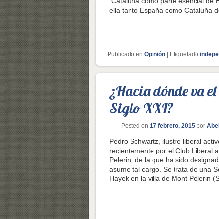
Cataluña como parte esencial de E
ella tanto España como Cataluña d
Publicado en
Opinión
|
Etiquetado
indep
¿Hacia dónde va el 
Siglo XXI?
Posted on
17 febrero, 2015
por
Abel
Pedro Schwartz, ilustre liberal activ
recientemente por el Club Liberal 
Pelerin, de la que ha sido designa
asume tal cargo. Se trata de una S
Hayek en la villa de Mont Pelerin 