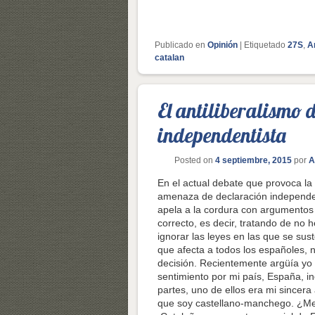
Publicado en
Opinión
|
Etiquetado
27S
,
A
catalan
El antiliberalismo 
independentista
Posted on
4 septiembre, 2015
por
A
En el actual debate que provoca la 
amenaza de declaración independenti
apela a la cordura con argumentos
correcto, es decir, tratando de no
ignorar las leyes en las que se sust
que afecta a todos los españoles, 
decisión. Recientemente argüía yo
sentimiento por mi país, España, in
partes, uno de ellos era mi sincer
que soy castellano-manchego. ¿Me q