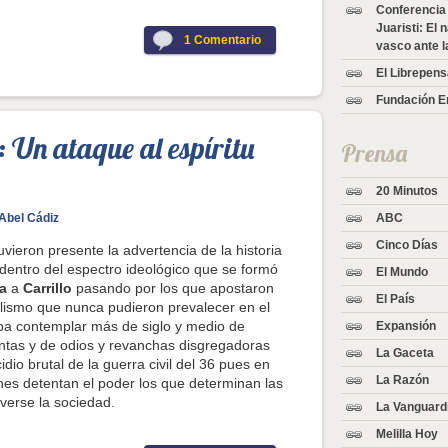
Conferencia
Juaristi: El
1
Comentario
vasco ante l
El Librepen
Fundación 
 Un ataque al espíritu
Prensa
20 Minutos
ABC
Abel Cádiz
Cinco Días
uvieron presente la advertencia de la historia
 dentro del espectro ideológico que se formó
El Mundo
a
a
Carrillo
pasando por los que apostaron
El País
ralismo que nunca pudieron prevalecer en el
aba contemplar más de siglo y medio de
Expansión
entas y de odios y revanchas disgregadoras
La Gaceta
idio brutal de la guerra civil del 36 pues en
La Razón
es detentan el poder los que determinan las
verse la sociedad.
La Vanguard
Melilla Hoy