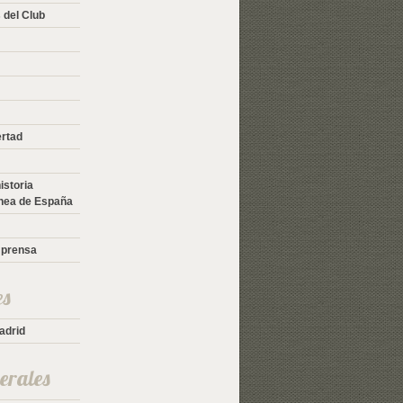
del Club
ertad
istoria
nea de España
 prensa
es
adrid
berales