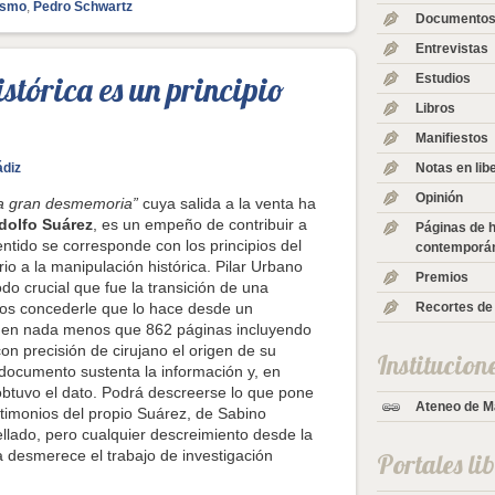
lismo
,
Pedro Schwartz
Documentos 
Entrevistas
stórica es un principio
Estudios
Libros
Manifiestos
Notas en lib
ádiz
Opinión
a gran desmemoria”
cuya salida a la venta ha
dolfo Suárez
, es un empeño de contribuir a
Páginas de h
ntido se corresponde con los principios del
contemporá
rio a la manipulación histórica. Pilar Urbano
Premios
odo crucial que fue la transición de una
Recortes de
os concederle que lo hace desde un
o en nada menos que 862 páginas incluyendo
on precisión de cirujano el origen de su
Institucion
 documento sustenta la información y, en
obtuvo el dato. Podrá descreerse lo que pone
Ateneo de M
stimonios del propio Suárez, de Sabino
lado, pero cualquier descreimiento desde la
da desmerece el trabajo de investigación
Portales li