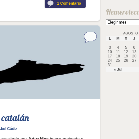
1
Comentario
Hemerotec
Hemeroteca
AGOSTO 
L
M
X
J
3
4
5
6
10
11
12
13
17
18
19
20
24
25
26
27
31
« Jul
 catalán
Abel Cádiz
 suscitado por
Artur Mas
interrumpiendo a