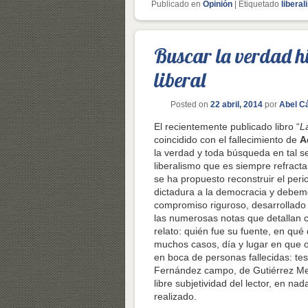
Publicado en
Opinión
|
Etiquetado
libera
Buscar la verdad hi
liberal
Posted on
22 abril, 2014
por
Abel C
El recientemente publicado libro “
L
coincidido con el fallecimiento de
A
la verdad y toda búsqueda en tal se
liberalismo que es siempre refracta
se ha propuesto reconstruir el peri
dictadura a la democracia y debem
compromiso riguroso, desarrollad
las numerosas notas que detallan c
relato: quién fue su fuente, en qué
muchos casos, día y lugar en que 
en boca de personas fallecidas: te
Fernández campo, de Gutiérrez Mel
libre subjetividad del lector, en na
realizado.