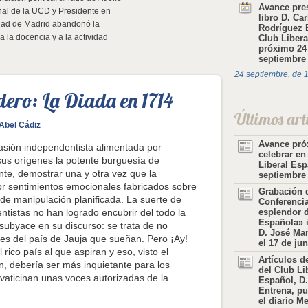
Avance pre
al de la UCD y Presidente en
libro D. Car
idad de Madrid abandonó la
Rodríguez 
a la docencia y a la actividad
Club Libera
próximo 24
septiembre
24 septiembre, de 
ero: La Diada en 1714
Últimos art
Abel Cádiz
Avance pró
pasión independentista alimentada por
celebrar en
us orígenes la potente burguesía de
Liberal Esp
nte, demostrar una y otra vez que la
septiembre
or sentimientos emocionales fabricados sobre
Grabación d
 de manipulación planificada. La suerte de
Conferencia
istas no han logrado encubrir del todo la
esplendor 
Española» 
subyace en su discurso: se trata de no
D. José Ma
des del país de Jauja que sueñan. Pero ¡Ay!
el 17 de ju
 rico país al que aspiran y eso, visto el
Artículos d
an, debería ser más inquietante para los
del Club Li
vaticinan unas voces autorizadas de la
Español, D.
Entrena, pu
el diario Me