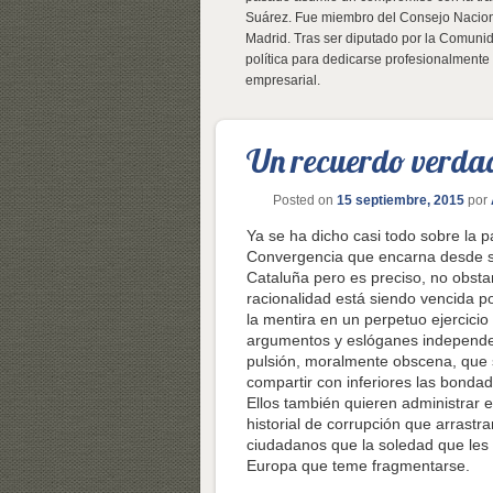
Suárez. Fue miembro del Consejo Nacion
Madrid. Tras ser diputado por la Comun
política para dedicarse profesionalmente 
empresarial.
Un recuerdo verdad
Posted on
15 septiembre, 2015
por
Ya se ha dicho casi todo sobre la 
Convergencia que encarna desde s
Cataluña pero es preciso, no obsta
racionalidad está siendo vencida p
la mentira en un perpetuo ejercicio
argumentos y eslóganes independent
pulsión, moralmente obscena, que 
compartir con inferiores las bonda
Ellos también quieren administrar el
historial de corrupción que arrastr
ciudadanos que la soledad que les 
Europa que teme fragmentarse.