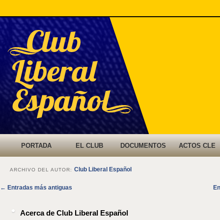
Menú
IR AL
IR AL
PORTADA
EL CLUB
DOCUMENTOS
ACTOS CLE
principal
CONTENIDO
CONTENIDO
Club Liberal Español
ARCHIVO DEL AUTOR:
Navegación
←
Entradas más antiguas
En
SECUNDARIO
PRINCIPAL
de
entradas
Acerca de Club Liberal Español