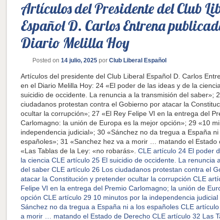
Artículos del Presidente del Club Li
Español D. Carlos Entrena publicado
Diario Melilla Hoy
Posted on
14 julio, 2025
por
Club Liberal Español
Artículos del presidente del Club Liberal Español D. Carlos Entr
en el Diario Melilla Hoy: 24 «El poder de las ideas y de la cienci
suicidio de occidente. La renuncia a la transmisión del saber»; 
ciudadanos protestan contra el Gobierno por atacar la Constituc
ocultar la corrupción»; 27 «El Rey Felipe VI en la entrega del P
Carlomagno: la unión de Europa es la mejor opción»; 29 «10 mi
independencia judicial»; 30 «Sánchez no da tregua a España ni 
españoles»; 31 «Sanchez hez va a morir … matando el Estado
«Las Tablas de la Ley: «no robarás».
CLE artículo 24 El poder d
la ciencia
CLE artículo 25 El suicidio de occidente. La renuncia 
del saber
CLE artículo 26 Los ciudadanos protestan contra el G
atacar la Constitución y pretender ocultar la corrupción
CLE artí
Felipe VI en la entrega del Premio Carlomagno; la unión de Eur
opción
CLE artículo 29 10 minutos por la independencia judicial
Sánchez no da tregua a España ni a los españoles
CLE artícul
a morir … matando el Estado de Derecho
CLE artículo 32 Las T