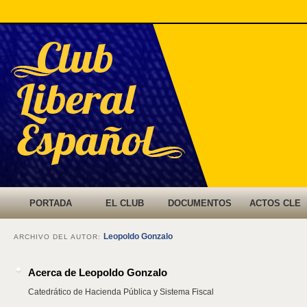
Menú
IR AL
IR AL
PORTADA
EL CLUB
DOCUMENTOS
ACTOS CLE
principal
CONTENIDO
CONTENIDO
Leopoldo Gonzalo
ARCHIVO DEL AUTOR:
SECUNDARIO
PRINCIPAL
Acerca de Leopoldo Gonzalo
Catedrático de Hacienda Pública y Sistema Fiscal