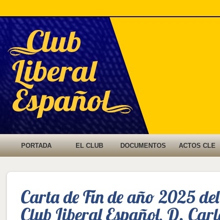
Menú
IR AL
IR AL
PORTADA
EL CLUB
DOCUMENTOS
ACTOS CLE
principal
CONTENIDO
CONTENIDO
Carta de Fin de año 2025 del
SECUNDARIO
PRINCIPAL
Club Liberal Español, D. Car