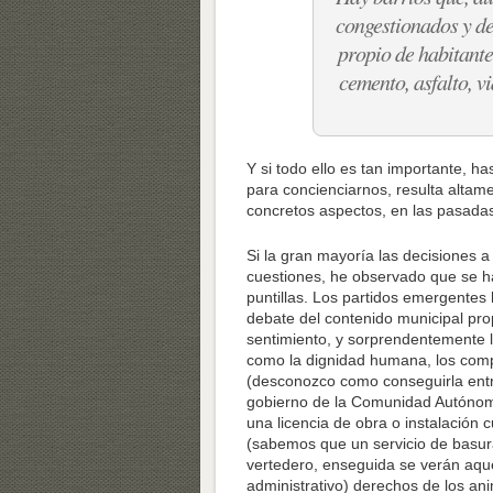
congestio­nados y de
propio de habitante
cemento, asfalto, vi
Y si todo ello es tan importante, h
para concienciarnos, resulta altam
concretos aspectos, en las pasadas
Si la gran mayoría las decisiones 
cuestiones, he observado que se h
puntillas. Los partidos emergentes 
debate del contenido municipal prop
sentimiento, y sorprendentemente l
como la dignidad humana, los compr
(desconozco como conseguirla entr
gobierno de la Comunidad Autónoma 
una licencia de obra o instalación 
(sabemos que un servicio de basura
vertedero, enseguida se verán aque
administrativo) derechos de los ani