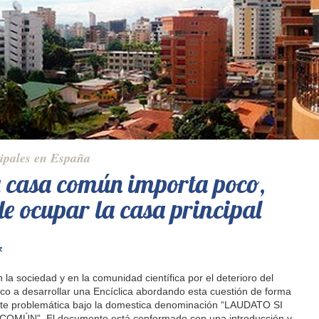
ipales en España
a casa común importa poco,
de ocupar la casa principal
z
 la sociedad y en la comunidad científica por el deterioro del
sco a desarrollar una Encíclica abordando esta cuestión de forma
nte problemática bajo la domestica denominación “LAUDATO SI
MÚN”. El documento está conformado con una introducción y