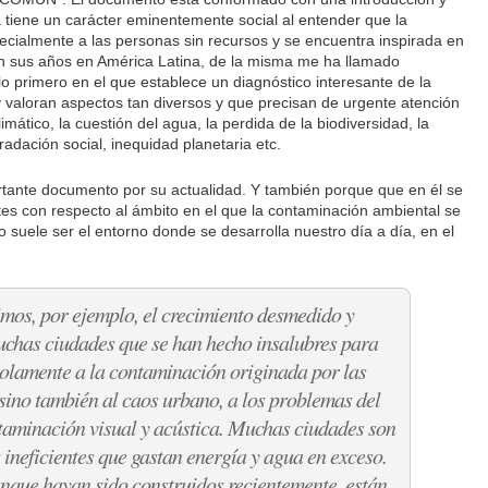
a tiene un carácter eminentemente social al entender que la
ecialmente a las personas sin recursos y se encuentra inspirada en
en sus años en América Latina, de la misma me ha llamado
lo primero en el que establece un diagnóstico interesante de la
 y valoran aspectos tan diversos y que precisan de urgente atención
mático, la cuestión del agua, la perdida de la biodiversidad, la
adación social, inequidad planetaria etc.
ortante documento por su actualidad. Y también porque que en él se
es con respecto al ámbito en el que la contaminación ambiental se
 suele ser el entorno donde se desarrolla nuestro día a día, en el
mos, por ejemplo, el crecimien­to desmedido y
chas ciudades que se han hecho insalubres para
 solamente a la contaminación originada por las
 sino también al caos urbano, a los problemas del
ntamina­ción visual y acústica. Muchas ciudades son
 ineficientes que gastan energía y agua en exceso.
nque hayan sido construidos recientemente, están