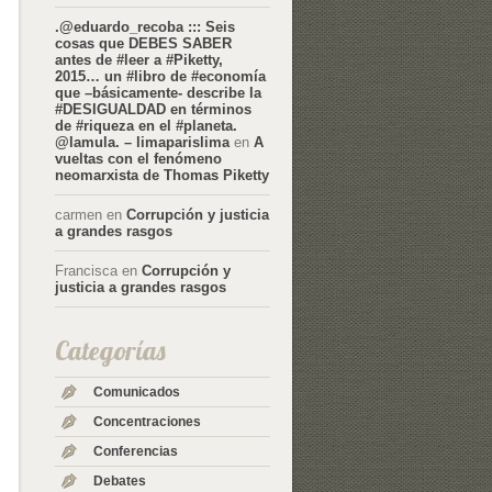
.@eduardo_recoba ::: Seis
cosas que DEBES SABER
antes de #leer a #Piketty,
2015… un #libro de #economía
que –básicamente- describe la
#DESIGUALDAD en términos
de #riqueza en el #planeta.
@lamula. – limaparislima
en
A
vueltas con el fenómeno
neomarxista de Thomas Piketty
carmen
en
Corrupción y justicia
a grandes rasgos
Francisca
en
Corrupción y
justicia a grandes rasgos
Categorías
Comunicados
Concentraciones
Conferencias
Debates