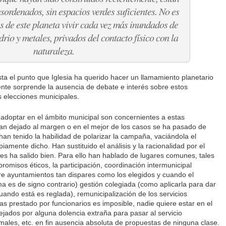
sordenados, sin espacios verdes sufi­cientes. No es
s de este planeta vivir cada vez más inundados de
drio y metales, privados del contacto físico con la
naturaleza.
asta el punto que Iglesia ha querido hacer un llamamiento planetario
ente sorprende la ausencia de debate e interés sobre estos
 elecciones municipales.
a adoptar en el ámbito municipal son concernientes a estas
an dejado al margen o en el mejor de los casos se ha pasado de
han tenido la habilidad de polarizar la campaña, vaciándola el
iamente dicho. Han sustituido el análisis y la racionalidad por el
es ha salido bien. Para ello han hablado de lugares comunes, tales
omisos éticos, la participación, coordinación intermunicipal
e ayuntamientos tan dispares como los elegidos y cuando el
es de signo contrario) gestión colegiada (como aplicarla para dar
cuando está es reglada), remunicipalización de los servicios
s prestado por funcionarios es imposible, nadie quiere estar en el
jados por alguna dolencia extraña para pasar al servicio
males, etc. en fin ausencia absoluta de propuestas de ninguna clase.