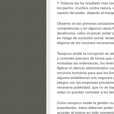
Y Todavía me ha resultado más so
los pactos, muchos contra natura, 
reparto del poder, dejando al marge
Observo en las primeras actuacione
competencias y en algunos casos fu
desahucios, salvo el prever poder
en riesgo de exclusión social, teni
dispone de los recursos necesarios
Tampoco existe la corrupción en ab
y controles precisos de forma que 
revisadas las ordenanzas, los textos
Aplicar el silencio administrativo 
recursos humanos para que los func
algunos establezcan sus negocios pa
pliegos con las empresas previame
necesaria publicidad, que no se ha
estas no puedan contratar a los fami
Como tampoco existe la gestión muni
expedientes, éstos deberían poder 
acceder al mismo en todo momento 