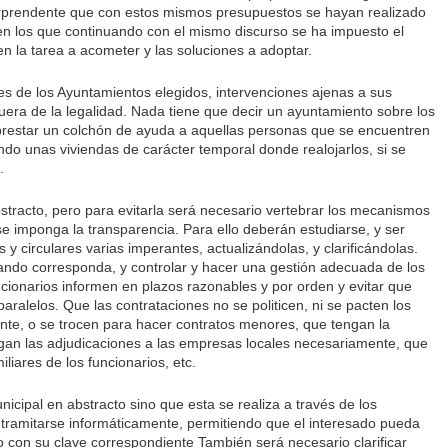
rprendente que con estos mismos presupuestos se hayan realizado
en los que continuando con el mismo discurso se ha impuesto el
n la tarea a acometer y las soluciones a adoptar.
s de los Ayuntamientos elegidos, intervenciones ajenas a sus
era de la legalidad. Nada tiene que decir un ayuntamiento sobre los
 prestar un colchón de ayuda a aquellas personas que se encuentren
endo unas viviendas de carácter temporal donde realojarlos, si se
.
stracto, pero para evitarla será necesario vertebrar los mecanismos
se imponga la transparencia. Para ello deberán estudiarse, y ser
 y circulares varias imperantes, actualizándolas, y clarificándolas.
cuando corresponda, y controlar y hacer una gestión adecuada de los
ionarios informen en plazos razonables y por orden y evitar que
ralelos. Que las contrataciones no se politicen, ni se pacten los
nte, o se trocen para hacer contratos menores, que tengan la
gan las adjudicaciones a las empresas locales necesariamente, que
liares de los funcionarios, etc.
cipal en abstracto sino que esta se realiza a través de los
tramitarse informáticamente, permitiendo que el interesado pueda
con su clave correspondiente También será necesario clarificar