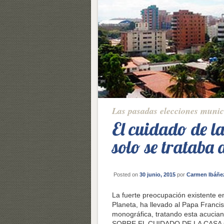
Las pasadas elecciones munic
El cuidado de l
solo se trataba 
Posted on
30 junio, 2015
por
Carmen Ibáñe
La fuerte preocupación existente en
Planeta, ha llevado al Papa Franci
monográfica, tratando esta acucia
SOBRE EL CUIDADO DE LA CASA CO