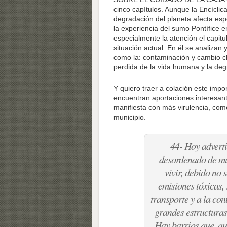
cinco capítulos. Aunque la Encíclic
degradación del planeta afecta esp
la experiencia del sumo Pontífice 
especialmente la atención el capitu
situación actual. En él se analizan
como la: contaminación y cambio cli
perdida de la vida humana y la degr
Y quiero traer a colación este imp
encuentran aportaciones interesant
manifiesta con más virulencia, como
municipio.
44- Hoy adverti
desordenado de mu
vivir, debido no
emisiones tóxicas,
transporte y a la co
gran­des estructuras
Hay barrios que, au