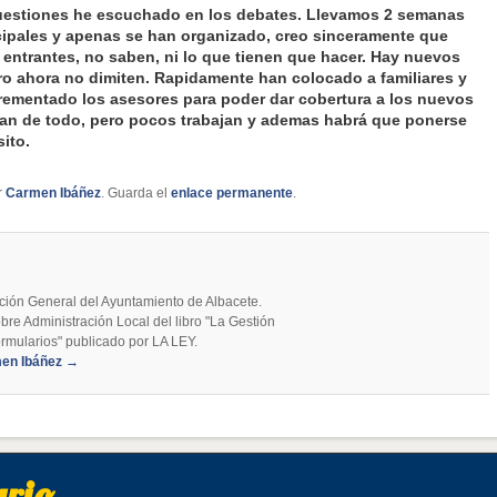
cuestiones he escuchado en los debates. Llevamos 2 semanas
ipales y apenas se han organizado, creo sinceramente que
ntrantes, no saben, ni lo que tienen que hacer. Hay nuevos
ro ahora no dimiten. Rapidamente han colocado a familiares y
crementado los asesores para poder dar cobertura a los nuevos
pan de todo, pero pocos trabajan y ademas habrá que ponerse
ito.
r
Carmen Ibáñez
. Guarda el
enlace permanente
.
ción General del Ayuntamiento de Albacete.
bre Administración Local del libro "La Gestión
rmularios" publicado por LA LEY.
men Ibáñez
→
ario