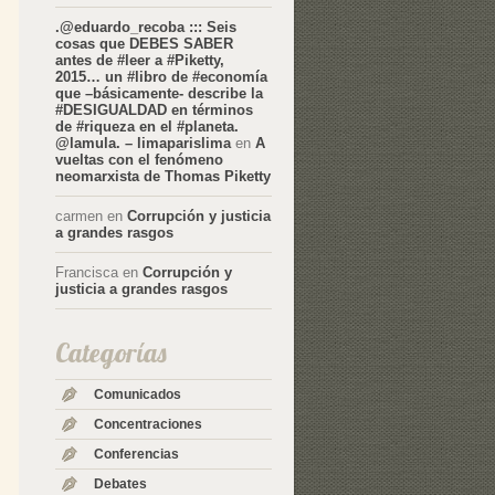
.@eduardo_recoba ::: Seis
cosas que DEBES SABER
antes de #leer a #Piketty,
2015… un #libro de #economía
que –básicamente- describe la
#DESIGUALDAD en términos
de #riqueza en el #planeta.
@lamula. – limaparislima
en
A
vueltas con el fenómeno
neomarxista de Thomas Piketty
carmen
en
Corrupción y justicia
a grandes rasgos
Francisca
en
Corrupción y
justicia a grandes rasgos
Categorías
Comunicados
Concentraciones
Conferencias
Debates