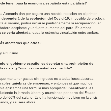
e tener para la economía española esta parálisis?
ra Alemania dan por seguro una notable recesión en el primer
 dependerá de la evolución del Covid-19,
imposible de predecir.
sta el verano, podría iniciarse paulatinamente la recuperación, en
erdadero desplome y un fuerte aumento del paro. En ambos
 se vería afectada
, dada la estrecha vinculación entre ambas.
más afectados que otros?
y el turismo.
do el gobierno español es decretar una prohibición de
la crisis. ¿Cómo valora usted esa medida?
ue mantener gastos sin ingresos es a todas luces absurda.
rables quiebras de empresas
, y entonces sí que muchos
ania aplicamos una fórmula más apropiada:
incentivar a las
duciendo la jornada laboral y asumiendo por parte del Estado
 del 60% del salario. Esto ha funcionado muy bien en la crisis
años, y así será ahora.