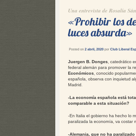
Una entrevista de Rosalía Sá
«Prohibir los d
luces absurda»
Posted on
2 abril, 2020
por
Club Liberal Es
Juergen B. Donges
, catedrático 
federal alemán para promover la re
Económicos
, conocido popularme
española, observa con inquietud a
Madrid.
-La economía española está tot
comparable a esta situación?
-En Italia el gobierno ha hecho lo 
paralizada la economía, va costar
-Alemania, que no ha paralizado