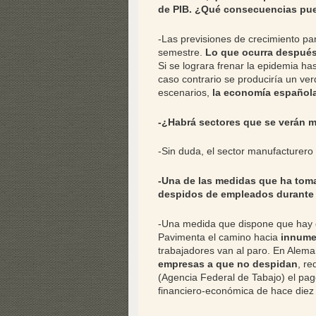
de PIB. ¿Qué consecuencias pued
-Las previsiones de crecimiento pa
semestre.
Lo que ocurra después
Si se lograra frenar la epidemia ha
caso contrario se produciría un v
escenarios,
la economía española
-¿Habrá sectores que se verán 
-Sin duda, el sector manufacturero 
-Una de las medidas que ha toma
despidos de empleados durante 
-Una medida que dispone que hay q
Pavimenta el camino hacia
innume
trabajadores van al paro. En Alem
empresas a que no despidan
, re
(Agencia Federal de Tabajo) el pago
financiero-económica de hace diez 